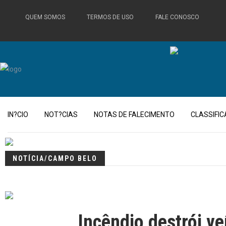
QUEM SOMOS
TERMOS DE USO
FALE CONOSCO
IN?CIO
NOT?CIAS
NOTAS DE FALECIMENTO
CLASSIFI
NOTÍCIA/CAMPO BELO
Incêndio destrói v