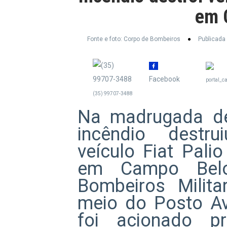
em 
Fonte e foto: Corpo de Bombeiros
Publicada
Facebook
portal_c
(35) 99707-3488
Na madrugada des
incêndio destr
veículo Fiat Pali
em Campo Bel
Bombeiros Milita
meio do Posto A
foi acionado p