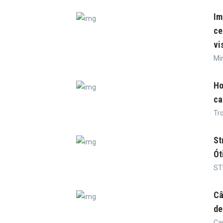
Im
ce
vi
Mi
Ho
ca
Tr
St
Ót
ST
Câ
de
Ca