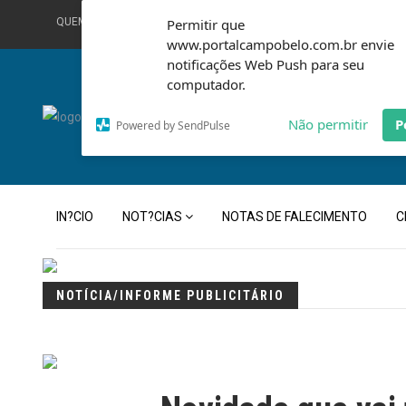
QUEM SOMOS
Permitir que
TERMOS DE USO
FALE CONOSCO
www.portalcampobelo.com.br envie
notificações Web Push para seu
computador.
Não permitir
P
Powered by SendPulse
IN?CIO
NOT?CIAS
NOTAS DE FALECIMENTO
C
NOTÍCIA/INFORME PUBLICITÁRIO