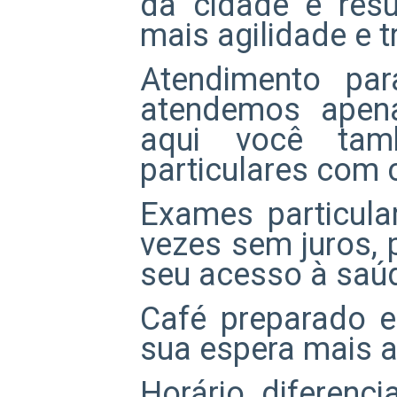
da cidade e resu
mais agilidade e t
Atendimento pa
atendemos apena
aqui você tam
particulares com 
Exames particula
vezes sem juros, p
seu acesso à saú
Café preparado e
sua espera mais a
Horário diferenc