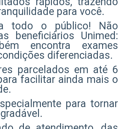
ltados rápidos, trazendo
ranquilidade para você.
ra todo o público! Não
s beneficiários Unimed:
bém encontra exames
condições diferenciadas.
res parcelados em até 6
ara facilitar ainda mais o
de.
specialmente para tornar
gradável.
iado de atendimento, das