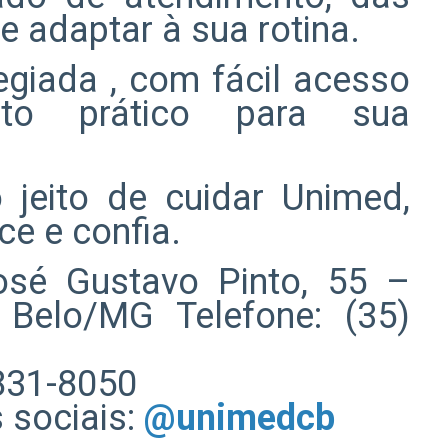
e adaptar à sua rotina.
legiada , com fácil acesso
nto prático para sua
jeito de cuidar Unimed,
ce e confia.
osé Gustavo Pinto, 55 –
Belo/MG Telefone: (35)
831-8050
 sociais:
@unimedcb