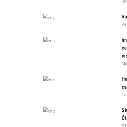
UN
Va
Va
Im
ce
vi
Mi
Ho
ca
Tr
St
Ót
ST