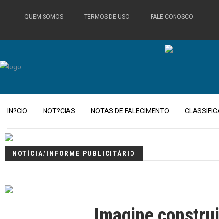
QUEM SOMOS
TERMOS DE USO
FALE CONOSCO
IN?CIO
NOT?CIAS
NOTAS DE FALECIMENTO
CLASSIFI
NOTÍCIA/INFORME PUBLICITÁRIO
Imagine construi