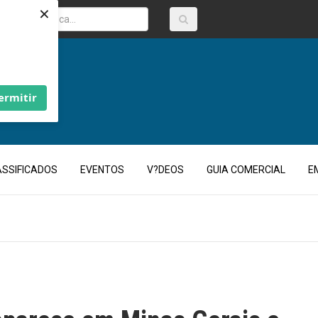
×
ermitir
ASSIFICADOS
EVENTOS
V?DEOS
GUIA COMERCIAL
E