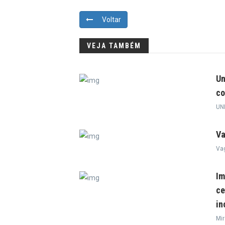
Voltar
VEJA TAMBÉM
Un
co
UN
Va
Va
Im
ce
in
Mi