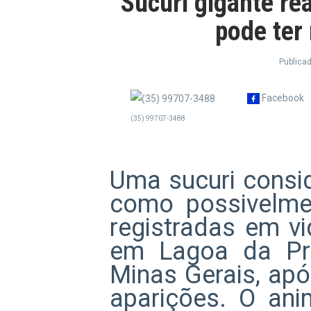
Sucuri gigante re
pode ter
Publica
Facebook
(35) 99707-3488
Uma sucuri consi
como possivelme
registradas em vid
em Lagoa da Pra
Minas Gerais, ap
aparições. O ani