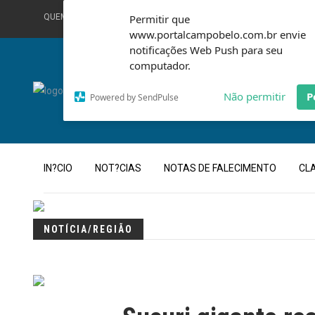
QUEM SOMOS
Permitir que
TERMOS DE USO
FALE CONOSCO
www.portalcampobelo.com.br envie
notificações Web Push para seu
computador.
Não permitir
P
Powered by SendPulse
IN?CIO
NOT?CIAS
NOTAS DE FALECIMENTO
CL
NOTÍCIA/REGIÃO