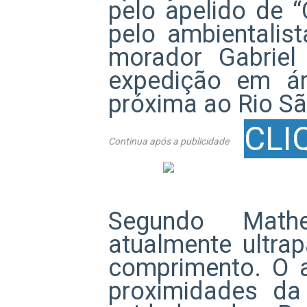
pelo apelido de “
pelo ambientalis
morador Gabrie
expedição em ár
próxima ao Rio Sã
CLI
Continua após a publicidade
Segundo Math
atualmente ultra
comprimento. O a
proximidades d