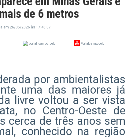
aparece em Minas Gerais e
 mais de 6 metros
da em 26/05/2026 às 17:48:07
portal_campo_belo
Portalcampobelo
derada por ambientalistas
nte uma das maiores já
a livre voltou a ser vista
ta, no Centro-Oeste de
ós cerca de três anos sem
mal, conhecido na região