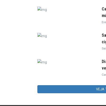
Ca
mú
Ev
Sa
ci
Sa
Di
ve
Ca
VEJA 