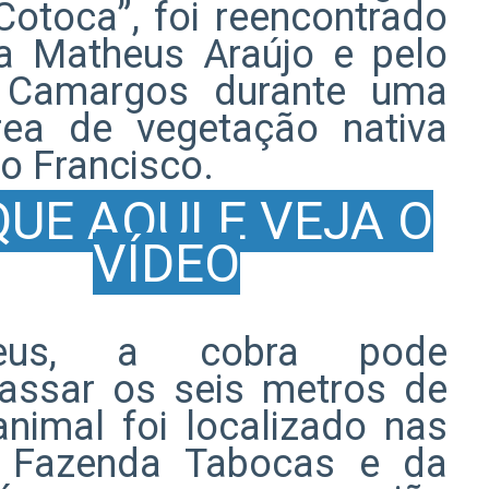
Cotoca”, foi reencontrado
ta Matheus Araújo e pelo
l Camargos durante uma
ea de vegetação nativa
o Francisco.
QUE AQUI E VEJA O
VÍDEO
eus, a cobra pode
passar os seis metros de
nimal foi localizado nas
a Fazenda Tabocas e da