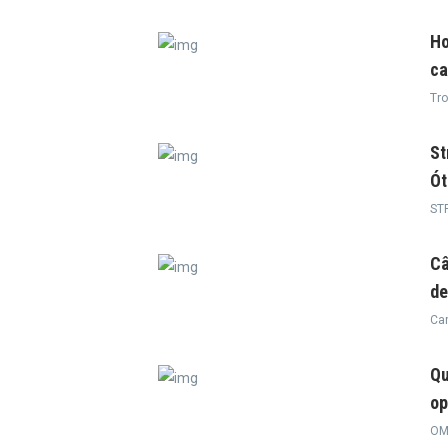
Ho
ca
Tro
St
Ót
ST
Câ
de
Ca
Qu
o
OM