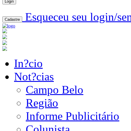
Login
Esqueceu seu login/se
Cadastre
In?cio
Not?cias
Campo Belo
Região
Informe Publicitário
Colunista