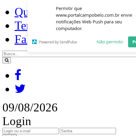
Quem somos
Permitir que
www.portalcampobelo.com.br envie
notificações Web Push para seu
Termos de uso
computador.
Fale Conosco
Não permitir
P
Powered by SendPulse
09/08/2026
Login