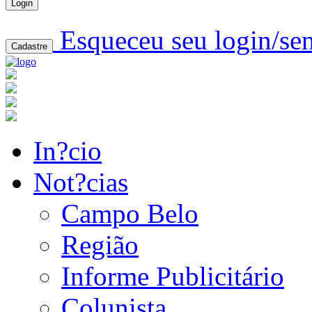
Login
Esqueceu seu login/se
Cadastre
In?cio
Not?cias
Campo Belo
Região
Informe Publicitário
Colunista