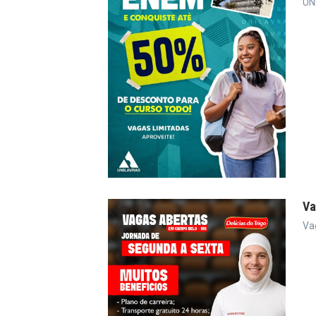
UN
Va
Va