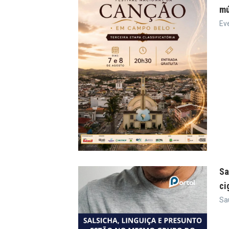
mú
Ev
Sa
ci
Sa