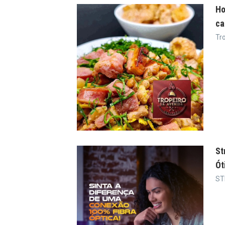
Ho
ca
Tr
St
Ót
ST