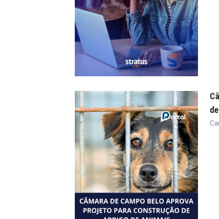
Câ
de
Ca