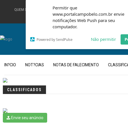
Permitir que
QUEM SOMOS
TERMOS DE USO
FALE CONOSCO
www.portalcampobelo.com.br envie
notificações Web Push para seu
computador.
Não permitir
P
Powered by SendPulse
IN?CIO
NOT?CIAS
NOTAS DE FALECIMENTO
CLASSIFI
CLASSIFICADOS
Envie seu anúncio