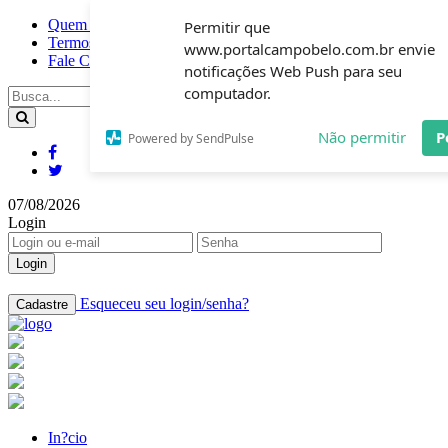
Quem somos
Permitir que
Termos de uso
www.portalcampobelo.com.br envie
Fale Conosco
notificações Web Push para seu
computador.
Não permitir
P
Powered by SendPulse
07/08/2026
Login
Login
Esqueceu seu login/senha?
Cadastre
In?cio