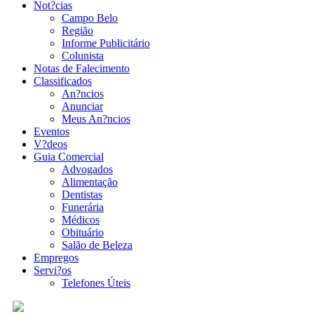
Not?cias
Campo Belo
Região
Informe Publicitário
Colunista
Notas de Falecimento
Classificados
An?ncios
Anunciar
Meus An?ncios
Eventos
V?deos
Guia Comercial
Advogados
Alimentação
Dentistas
Funerária
Médicos
Obituário
Salão de Beleza
Empregos
Servi?os
Telefones Úteis