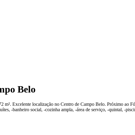
mpo Belo
72 m². Excelente localização no Centro de Campo Belo. Próximo ao Fór
suítes, -banheiro social, -cozinha ampla, -área de serviço, -quintal, -pi