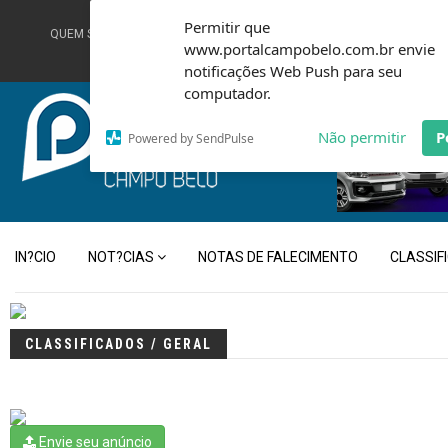
Permitir que
QUEM SOMOS
TERMOS DE USO
FALE CONOSCO
www.portalcampobelo.com.br envie
notificações Web Push para seu
computador.
Não permitir
P
Powered by SendPulse
IN?CIO
NOT?CIAS
NOTAS DE FALECIMENTO
CLASSIF
CLASSIFICADOS / GERAL
Envie seu anúncio